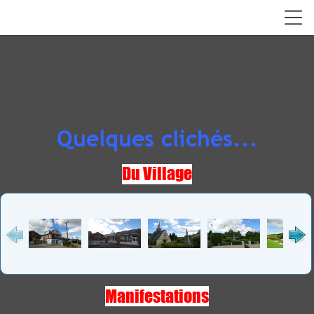
Commune de
Lannoy-Cuillère
Quelques clichés...
Du Village
Manifestations